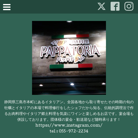
静岡県三島市本町にあるイタリアン。全国各地から取り寄せたその時期の旬の
牡蠣とイタリアの本場で料理修行をしたシェフだから知る、伝統的調理法で作
るお肉料理やイタリア郷土料理を気楽にワインと楽しめるお店です。宴会場も
併設しております。団体様の宴会・歓送迎など随時承ります！
https://www.instagram.com/
tel : 055-972-2234