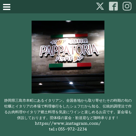
静岡県三島市本町にあるイタリアン。全国各地から取り寄せたその時期の旬の
牡蠣とイタリアの本場で料理修行をしたシェフだから知る、伝統的調理法で作
るお肉料理やイタリア郷土料理を気楽にワインと楽しめるお店です。宴会場も
併設しております。団体様の宴会・歓送迎など随時承ります！
https://www.instagram.com/
tel : 055-972-2234