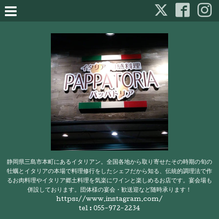
静岡県三島市本町にあるイタリアン。全国各地から取り寄せたその時期の旬の
牡蠣とイタリアの本場で料理修行をしたシェフだから知る、伝統的調理法で作
るお肉料理やイタリア郷土料理を気楽にワインと楽しめるお店です。宴会場も
併設しております。団体様の宴会・歓送迎など随時承ります！
https://www.instagram.com/
tel : 055-972-2234