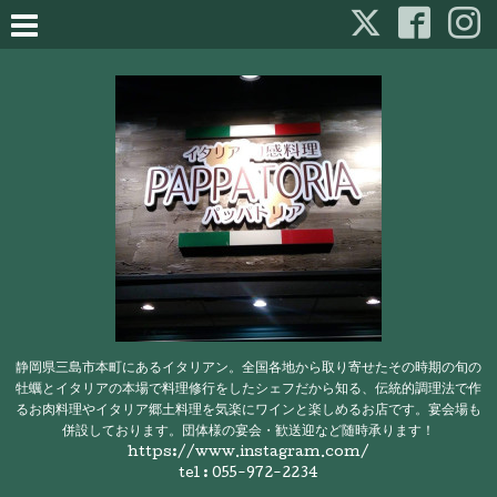
静岡県三島市本町にあるイタリアン。全国各地から取り寄せたその時期の旬の
牡蠣とイタリアの本場で料理修行をしたシェフだから知る、伝統的調理法で作
るお肉料理やイタリア郷土料理を気楽にワインと楽しめるお店です。宴会場も
併設しております。団体様の宴会・歓送迎など随時承ります！
https://www.instagram.com/
tel : 055-972-2234