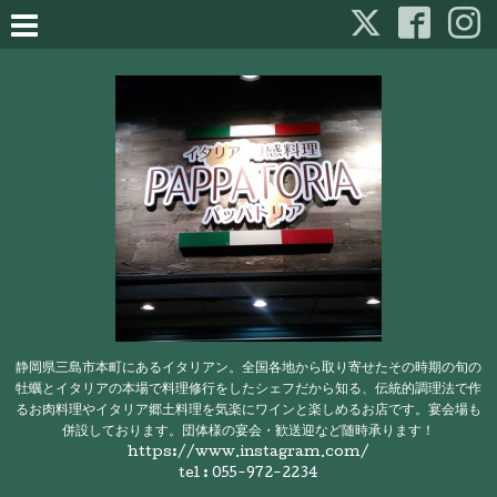
静岡県三島市本町にあるイタリアン。全国各地から取り寄せたその時期の旬の
牡蠣とイタリアの本場で料理修行をしたシェフだから知る、伝統的調理法で作
るお肉料理やイタリア郷土料理を気楽にワインと楽しめるお店です。宴会場も
併設しております。団体様の宴会・歓送迎など随時承ります！
https://www.instagram.com/
tel : 055-972-2234