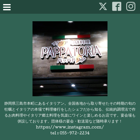
静岡県三島市本町にあるイタリアン。全国各地から取り寄せたその時期の旬の
牡蠣とイタリアの本場で料理修行をしたシェフだから知る、伝統的調理法で作
るお肉料理やイタリア郷土料理を気楽にワインと楽しめるお店です。宴会場も
併設しております。団体様の宴会・歓送迎など随時承ります！
https://www.instagram.com/
tel : 055-972-2234