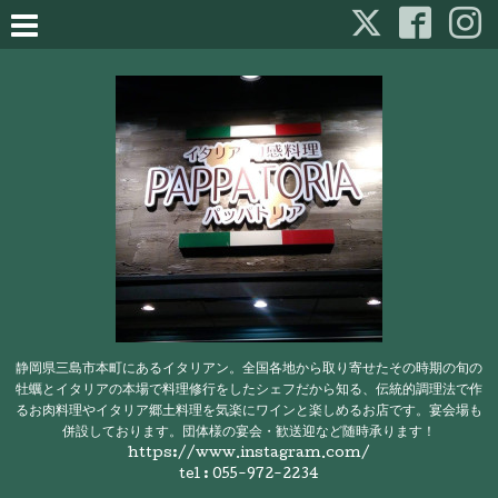
静岡県三島市本町にあるイタリアン。全国各地から取り寄せたその時期の旬の
牡蠣とイタリアの本場で料理修行をしたシェフだから知る、伝統的調理法で作
るお肉料理やイタリア郷土料理を気楽にワインと楽しめるお店です。宴会場も
併設しております。団体様の宴会・歓送迎など随時承ります！
https://www.instagram.com/
tel : 055-972-2234