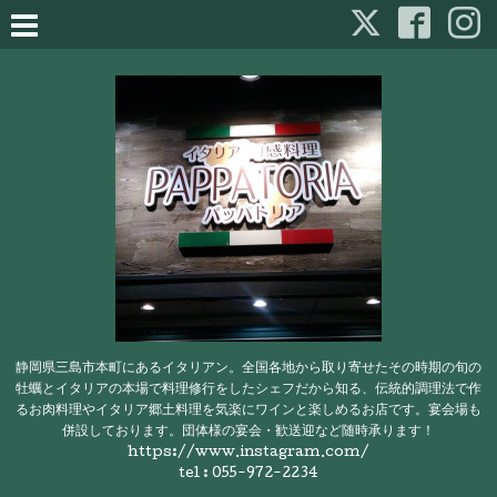
静岡県三島市本町にあるイタリアン。全国各地から取り寄せたその時期の旬の
牡蠣とイタリアの本場で料理修行をしたシェフだから知る、伝統的調理法で作
るお肉料理やイタリア郷土料理を気楽にワインと楽しめるお店です。宴会場も
併設しております。団体様の宴会・歓送迎など随時承ります！
https://www.instagram.com/
tel : 055-972-2234