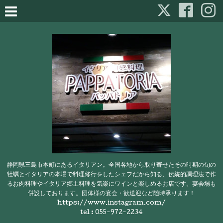
静岡県三島市本町にあるイタリアン。全国各地から取り寄せたその時期の旬の
牡蠣とイタリアの本場で料理修行をしたシェフだから知る、伝統的調理法で作
るお肉料理やイタリア郷土料理を気楽にワインと楽しめるお店です。宴会場も
併設しております。団体様の宴会・歓送迎など随時承ります！
https://www.instagram.com/
tel : 055-972-2234