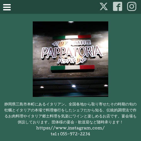
静岡県三島市本町にあるイタリアン。全国各地から取り寄せたその時期の旬の
牡蠣とイタリアの本場で料理修行をしたシェフだから知る、伝統的調理法で作
るお肉料理やイタリア郷土料理を気楽にワインと楽しめるお店です。宴会場も
併設しております。団体様の宴会・歓送迎など随時承ります！
https://www.instagram.com/
tel : 055-972-2234