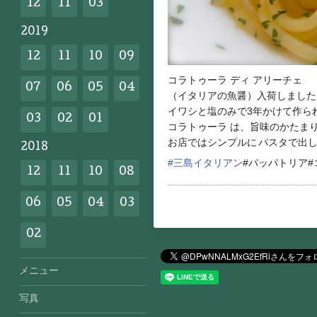
12
11
03
2019
12
11
10
09
コラトゥーラ ディ アリーチェ
07
06
05
04
（イタリアの魚醤）入荷しました
イワシと塩のみで3年かけて作ら
03
02
01
コラトゥーラ は、旨味のかたま
お店ではシンプルに
パスタで出
2018
#
三島イタリアン
#パッパトリア
12
11
10
08
06
05
04
03
02
メニュー
写真