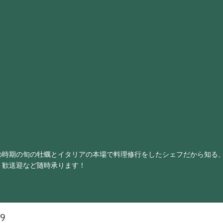
の時期の旬の牡蠣とイタリアの本場で料理修行をしたシェフだから知る
・歓送迎など随時承ります！
19