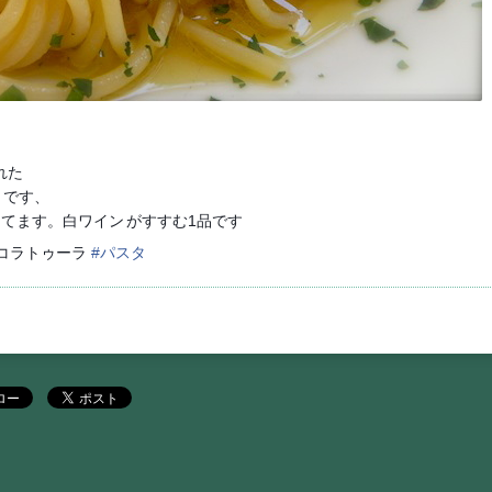
れた
りです、
してます。白ワイン
がすすむ1品です
#コラトゥーラ
#
パスタ