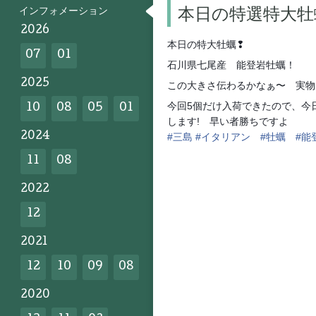
インフォメーション
本日の特選特大牡
2026
本日の特大牡蠣❢
07
01
石川県七尾産 能登岩牡蠣！
2025
この大きさ伝わるかなぁ〜 実物
今回5個だけ入荷できたので、今日
10
08
05
01
します! 早い者勝ちですよ
2024
#
三島
#
イタリアン
#
牡蠣
#
能
11
08
2022
12
2021
12
10
09
08
2020