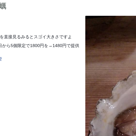
蠣
を直接見るみるとスゴイ大きさですよ
から5個限定で1800円を→1480円で提供
登