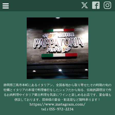
静岡県三島市本町にあるイタリアン。全国各地から取り寄せたその時期の旬の
牡蠣とイタリアの本場で料理修行をしたシェフだから知る、伝統的調理法で作
るお肉料理やイタリア郷土料理を気楽にワインと楽しめるお店です。宴会場も
併設しております。団体様の宴会・歓送迎など随時承ります！
https://www.instagram.com/
tel : 055-972-2234