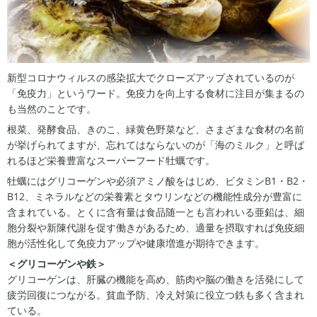
新型コロナウィルスの感染拡大でクローズアップされているのが
「免疫力」というワード。免疫力を向上する食材に注目が集まるの
も当然のことです。
根菜、発酵食品、きのこ、緑黄色野菜など、さまざまな食材の名前
が挙げられてますが、忘れてはならないのが「海のミルク」と呼ば
れるほど栄養豊富なスーパーフード牡蠣です。
牡蠣にはグリコーゲンや必須アミノ酸をはじめ、ビタミンB1・B2・
B12、ミネラルなどの栄養素とタウリンなどの機能性成分が豊富に
含まれている。とくに含有量は食品随一とも言われいる亜鉛は、細
胞分裂や新陳代謝を促す働きがあるため、適量を摂取すれば免疫細
胞が活性化して免疫力アップや健康増進が期待できます。
＜グリコーゲンや鉄＞
グリコーゲンは、肝臓の機能を高め、筋肉や脳の働きを活発にして
疲労回復につながる。貧血予防、冷え対策に役立つ鉄も多く含まれ
ている。