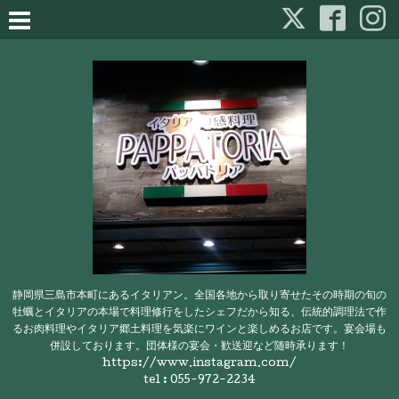
静岡県三島市本町にあるイタリアン。全国各地から取り寄せたその時期の旬の
牡蠣とイタリアの本場で料理修行をしたシェフだから知る、伝統的調理法で作
るお肉料理やイタリア郷土料理を気楽にワインと楽しめるお店です。宴会場も
併設しております。団体様の宴会・歓送迎など随時承ります！
https://www.instagram.com/
tel : 055-972-2234