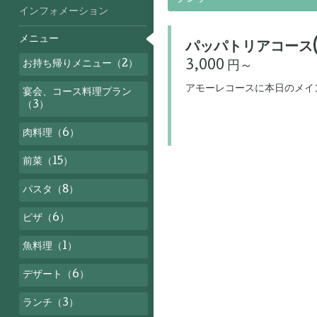
インフォメーション
メニュー
パッパトリアコース(
お持ち帰りメニュー（2）
3,000 円～
アモーレコースに本日のメイ
宴会、コース料理プラン
（3）
肉料理（6）
前菜（15）
パスタ（8）
ピザ（6）
魚料理（1）
デザート（6）
ランチ（3）