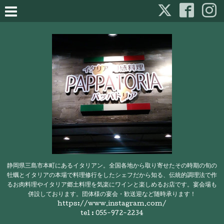
静岡県三島市本町にあるイタリアン。全国各地から取り寄せたその時期の旬の
牡蠣とイタリアの本場で料理修行をしたシェフだから知る、伝統的調理法で作
るお肉料理やイタリア郷土料理を気楽にワインと楽しめるお店です。宴会場も
併設しております。団体様の宴会・歓送迎など随時承ります！
https://www.instagram.com/
tel : 055-972-2234