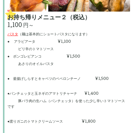
お持ち帰りメニュー２（税込）
1,100 円～
パスタ
（麺は基本的にショートパスタになります）
● アラビアータ ¥1,100
ピリ辛のトマトソース
● ボンゴレビアンコ ¥1,500
あさりのオイルパスタ
● 釜揚げしらすとキャベツのペペロンチーノ ¥1,500
●パンチェッタと玉ネギのアマトリチャーナ ¥1,400
豚バラ肉の生ハム（パンチェッタ）を使った少し辛いトマトソース
です
●渡りガニのトマトクリームソース ¥1,800