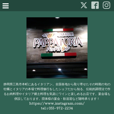
静岡県三島市本町にあるイタリアン。全国各地から取り寄せたその時期の旬の
牡蠣とイタリアの本場で料理修行をしたシェフだから知る、伝統的調理法で作
るお肉料理やイタリア郷土料理を気楽にワインと楽しめるお店です。宴会場も
併設しております。団体様の宴会・歓送迎など随時承ります！
https://www.instagram.com/
tel : 055-972-2234